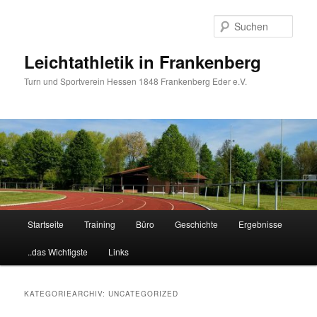
Zum
Zum
primären
sekundären
Such
Inhalt
Inhalt
springen
springen
Leichtathletik in Frankenberg
Turn und Sportverein Hessen 1848 Frankenberg Eder e.V.
Hauptmenü
Startseite
Training
Büro
Geschichte
Ergebnisse
..das Wichtigste
Links
KATEGORIEARCHIV:
UNCATEGORIZED