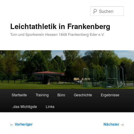
Zum
primären
Such
Inhalt
springen
Leichtathletik in Frankenberg
Turn und Sportverein Hessen 1848 Frankenberg Eder e.V.
Hauptmenü
Startseite
Training
Büro
Geschichte
Ergebnisse
..das Wichtigste
Links
Beitragsnavigation
←
Vorheriger
Nächster
→