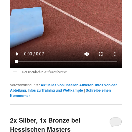
Der überdachte Aufwärmbereich
Veröffentlicht unter
Aktuelles von unseren Athleten
,
Infos von der
Abteilung
,
Infos zu Training und Wettkämpfe
|
Schreibe einen
Kommentar
2x Silber, 1x Bronze bei
Hessischen Masters