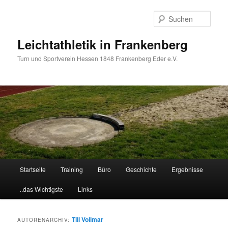
Zum
Zum
primären
sekundären
Such
Inhalt
Inhalt
springen
springen
Leichtathletik in Frankenberg
Turn und Sportverein Hessen 1848 Frankenberg Eder e.V.
Hauptmenü
Startseite
Training
Büro
Geschichte
Ergebnisse
..das Wichtigste
Links
Till Vollmar
AUTORENARCHIV: