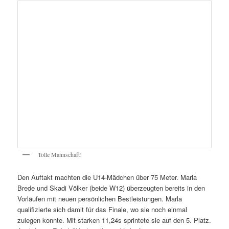
Tolle Mannschaft!
Den Auftakt machten die U14-Mädchen über 75 Meter. Marla
Brede und Skadi Völker (beide W12) überzeugten bereits in den
Vorläufen mit neuen persönlichen Bestleistungen. Marla
qualifizierte sich damit für das Finale, wo sie noch einmal
zulegen konnte. Mit starken 11,24s sprintete sie auf den 5. Platz.
Auch Linea Eckel (W13) stellte im Vorlauf mit 11,38s eine neue
Bestzeit auf und sicherte sich ebenfalls einen Platz im Endlauf.
Anschließend stand der Hochsprung auf dem Programm.
Aufgrund der hohen Anfangshöhe und der Aufregung war für
Marla bei 1,10m und für Linea bei 1,15m Schluss. Skadi ließ sich
davon nicht einschüchtern und übersprang starke 1,31m. Mit
dieser neuen persönlichen Bestleistung belegte sie den 4. Platz.