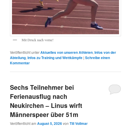
Mit Druck nach vorne!
Veröffentlicht unter
Aktuelles von unseren Athleten
,
Infos von der
Abteilung
,
Infos zu Training und Wettkämpfe
|
Schreibe einen
Kommentar
Sechs Teilnehmer bei
Ferienausflug nach
Neukirchen – Linus wirft
Männerspeer über 51m
Veröffentlicht am
August 5, 2026
von
Till Vollmar