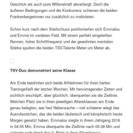
Geschick als auch pure Willenskraft abverlangt. Doch die
äußeren Bedingungen und die Konkurrenz schienen die beiden
Frankenbergerinnen nur zusätzlich zu motivieren.
Schon kurz nach dem Startschuss positionierten sich Emmalou
und Emma im vorderen Feld. Mit einem perfekt eingeteilten
Rennen, hoher Schrittfrequenz und der gewohnten mentalen
Stärke spulten die beiden TSV-Talente Meter um Meter ab.
TSV-Duo demonstriert seine Klasse
Am Ende belohnten sich beide Athletinnen für ihren harten
Trainingsfleiß der letzten Wochen. Mit hervorragenden Zeiten und
sichtlich erschöpft, aber glücklich, überquerten sie die Ziellinie.
Welchen Platz sie in ihren jeweiligen Altersklassen am Ende
genau belegten, war fast Nebensache – viel schwerer wiegt das
Ausrufezeichen, das die beiden läuferisch und kämpferisch heute
Morgen gesetzt haben. Emmalou siegte in ihrem Jahrgang 2016
in 04:55 Min. Emma überquerte die Ziellinie nach 05:38 Min und
sicherte sich damit den 2. Platz in Ihrer Altersklasse.