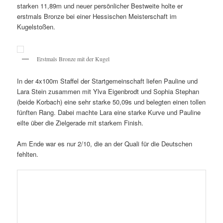
starken 11,89m und neuer persönlicher Bestweite holte er
erstmals Bronze bei einer Hessischen Meisterschaft im
Kugelstoßen.
Erstmals Bronze mit der Kugel
In der 4x100m Staffel der Startgemeinschaft liefen Pauline und
Lara Stein zusammen mit Ylva Eigenbrodt und Sophia Stephan
(beide Korbach) eine sehr starke 50,09s und belegten einen tollen
fünften Rang. Dabei machte Lara eine starke Kurve und Pauline
eilte über die Zielgerade mit starkem Finish.
Am Ende war es nur 2/10, die an der Quali für die Deutschen
fehlten.
Sehr schnelle Damen in der U18:
Sophia, Ylva, Lara und Pauline
Veröffentlicht unter
Aktuelles von unseren Athleten
,
Infos von der