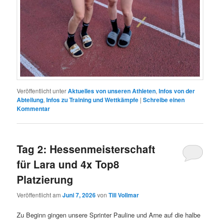
Veröffentlicht unter
Aktuelles von unseren Athleten
,
Infos von der
Abteilung
,
Infos zu Training und Wettkämpfe
|
Schreibe einen
Kommentar
Tag 2: Hessenmeisterschaft
für Lara und 4x Top8
Platzierung
Veröffentlicht am
Juni 7, 2026
von
Till Vollmar
Zu Beginn gingen unsere Sprinter Pauline und Arne auf die halbe