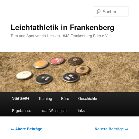
Zum
Zum
primären
sekundären
Such
Inhalt
Inhalt
springen
springen
Leichtathletik in Frankenberg
Turn und Sportverein Hessen 1848 Frankenberg Eder e.V.
Hauptmenü
Startseite
Training
Büro
Geschichte
Ergebnisse
..das Wichtigste
Links
Beitragsnavigation
←
Ältere Beiträge
Neuere Beiträge
→