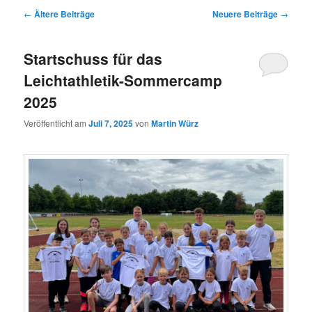
Beitragsnavigation
←
Ältere Beiträge
Neuere Beiträge
→
Startschuss für das
Leichtathletik-Sommercamp
2025
Veröffentlicht am
Juli 7, 2025
von
Martin Würz