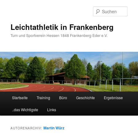
Zum
Zum
primären
sekundären
Such
Inhalt
Inhalt
springen
springen
Leichtathletik in Frankenberg
Turn und Sportverein Hessen 1848 Frankenberg Eder e.V.
Hauptmenü
Startseite
Training
Büro
Geschichte
Ergebnisse
..das Wichtigste
Links
Martin Würz
AUTORENARCHIV: