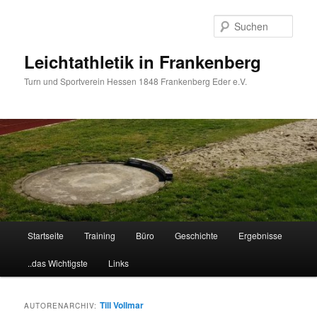
Zum
Zum
primären
sekundären
Such
Inhalt
Inhalt
springen
springen
Leichtathletik in Frankenberg
Turn und Sportverein Hessen 1848 Frankenberg Eder e.V.
Hauptmenü
Startseite
Training
Büro
Geschichte
Ergebnisse
..das Wichtigste
Links
Till Vollmar
AUTORENARCHIV: