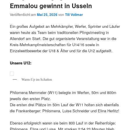
Emmalou gewinnt in Usseln
Veröffentlicht am
Mai 25, 2026
von
Till Vollmar
Ein großes Aufgebot an Mehrkämpfer, Werfer, Sprinter und Läufer
waren heute als Team beim traditionellen Pfingstmeeting in
Allendorf am Start. Die gut organisierte Veranstaltung war in die
Kreis-Mehrkampfmeisterschaften für U14/16 sowie in
Einzelwettbewerbe der U18 & Älter und für die U12 aufgeteilt.
Unsere U12:
Warm-Up im Schatten
Philomena Memmeler (W11) belegte im Werfen, 50m und 800m
jeweils den ersten Platz.
Die ersten drei Plätze im 50m Lauf der W11 holten sich ebenfalls
die Frankenberger: Philomena, Luise Schneider und Elina Herlitz!
Ebenso erfolgreich waren sie beim 800 Lauf in der Reihenfolge:
Philomena, Elina und Luise. Mit starken 2:54,23 Minuten blieb