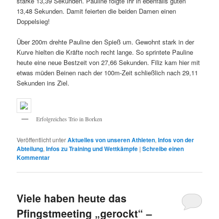
starke 13,39 Sekunden. Pauline folgte Ihr in ebenfalls guten
13,48 Sekunden. Damit feierten die beiden Damen einen
Doppelsieg!
Über 200m drehte Pauline den Spieß um. Gewohnt stark in der
Kurve hielten die Kräfte noch recht lange. So sprintete Pauline
heute eine neue Bestzeit von 27,66 Sekunden. Filiz kam hier mit
etwas müden Beinen nach der 100m-Zeit schließlich nach 29,11
Sekunden ins Ziel.
Erfolgreiches Trio in Borken
Veröffentlicht unter
Aktuelles von unseren Athleten
,
Infos von der
Abteilung
,
Infos zu Training und Wettkämpfe
|
Schreibe einen
Kommentar
Viele haben heute das
Pfingstmeeting „gerockt“ –