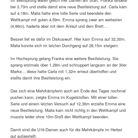
Im Weitsprung waren gleich vier Damen am Start. Franka landete
bei 3,73m und stelle damit eine neue Bestleistung auf. Carla kam
auf 4,18m. Malia hatte eine tolle Serie und beendete den
Wettkampf mit guten 4,59m. Emma sprang zwar am weitesten
(4,96m), haderte aber mit dem Anlauf und dem Brett…
Besser lief es dafür im Diskuswurf. Hier kam Emma auf 32,30m.
Malia konnte sich im letzten Durchgang auf 28,15m steigern.
Im Hochsprung gelang Franka eine weitere Bestleistung. Sie
sprang erstmals über 1,28m und schnuppert langsam an der 30er
Marke… diese hatte Carla mit 1,32m erneut übertroffen und
stellte damit ihre Bestleistung ein.
Das sich eine Mehrkämpferin auch am Ende des Tages nochmal
pushen kann, zeigte Emma im Kugelstoßen. Mit einer tollen
Serie und einem letzten Versuch auf 12,36m erzielte Emma eine
neue Bestleistung. Malia kam nicht richtig in den Wettkampf und
musste leider ohne 10m-Stoß den Wettkampf beenden.
Damit sind die U16-Damen auch für die Mehrkämpfe im Herbst
gut aufgestellt.