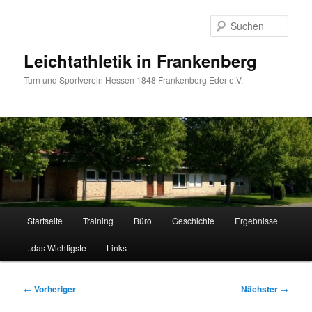
Zum
primären
Such
Inhalt
springen
Leichtathletik in Frankenberg
Turn und Sportverein Hessen 1848 Frankenberg Eder e.V.
Hauptmenü
Startseite
Training
Büro
Geschichte
Ergebnisse
..das Wichtigste
Links
Beitragsnavigation
←
Vorheriger
Nächster
→