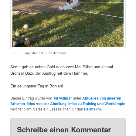
Lange dran! Nils mit der Kugel
Somit gab es neben Gold auch zwei Mal Silber und einmal
Bronze! Dazu der Ausflug mit dem Hammer.
Ein gelungener Tag in Borken!
Dieser Eintrag wurde von
Till Vollmar
unter
Aktuelles von unseren
Athleten
,
Infos von der Abteilung
,
Infos zu Training und Wettkämpfe
veröffentlicht. Setze ein Lesezeichen für den
Permalink
.
Schreibe einen Kommentar