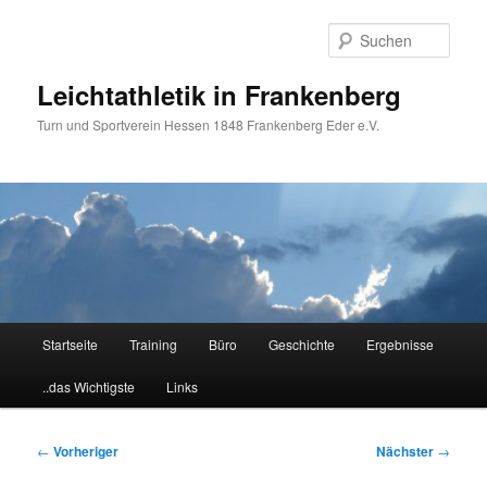
Zum
primären
Such
Inhalt
springen
Leichtathletik in Frankenberg
Turn und Sportverein Hessen 1848 Frankenberg Eder e.V.
Hauptmenü
Startseite
Training
Büro
Geschichte
Ergebnisse
..das Wichtigste
Links
Beitragsnavigation
←
Vorheriger
Nächster
→