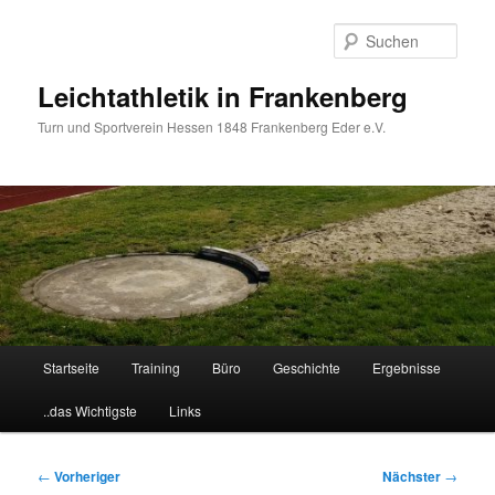
Zum
primären
Such
Inhalt
springen
Leichtathletik in Frankenberg
Turn und Sportverein Hessen 1848 Frankenberg Eder e.V.
Hauptmenü
Startseite
Training
Büro
Geschichte
Ergebnisse
..das Wichtigste
Links
Beitragsnavigation
←
Vorheriger
Nächster
→